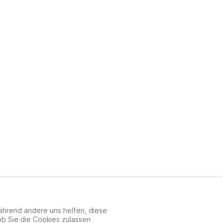
: Nutzungsbedingungen
während andere uns helfen, diese
ob Sie die Cookies zulassen