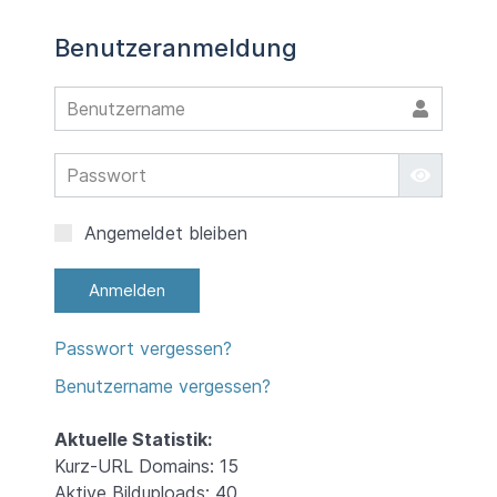
Benutzeranmeldung
Benut
Passw
Passwort
Angemeldet bleiben
Anmelden
Passwort vergessen?
Benutzername vergessen?
Aktuelle Statistik:
Kurz-URL Domains: 15
Aktive Bilduploads: 40